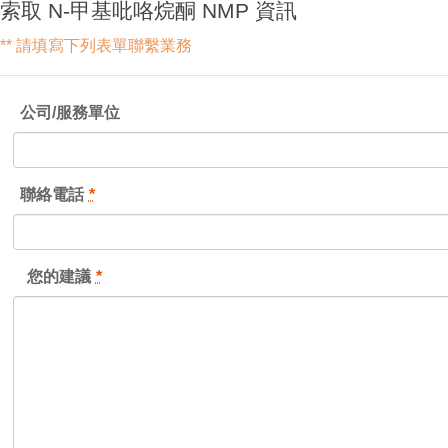
索取 N-甲基吡咯烷酮 NMP 資訊
** 請填寫下列表單聯繫業務
公司/服務單位
聯絡電話
*
您的建議
*