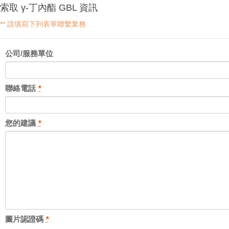
索取 γ-丁內酯 GBL 資訊
** 請填寫下列表單聯繫業務
公司/服務單位
聯絡電話
*
您的建議
*
圖片認證碼
*