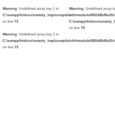
Warning
: Undefined array key 1 in
Warning
: Undefined array k
C:\xampp\htdocs\smarty_tmp\compile\cht\module\892d8bf6e2fc5
in
on line
72
C:\xampp\htdocs\smarty_t
on line
75
Warning
: Undefined array key 2 in
C:\xampp\htdocs\smarty_tmp\compile\cht\module\892d8bf6e2fc5
on line
73