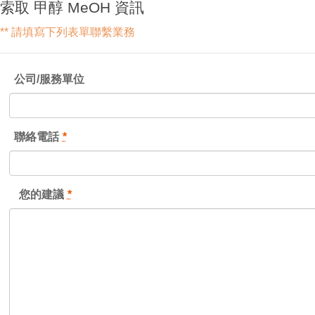
索取 甲醇 MeOH 資訊
** 請填寫下列表單聯繫業務
公司/服務單位
聯絡電話
*
您的建議
*