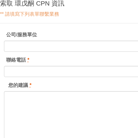
索取 環戊酮 CPN 資訊
** 請填寫下列表單聯繫業務
公司/服務單位
聯絡電話
*
您的建議
*