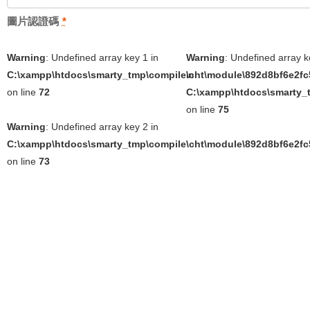
圖片認證碼
*
Warning
: Undefined array key 1 in
Warning
: Undefined array k
C:\xampp\htdocs\smarty_tmp\compile\cht\module\892d8bf6e2fc5
in
on line
72
C:\xampp\htdocs\smarty_t
on line
75
Warning
: Undefined array key 2 in
C:\xampp\htdocs\smarty_tmp\compile\cht\module\892d8bf6e2fc5
on line
73