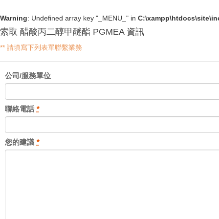
Warning
: Undefined array key "_MENU_" in
C:\xampp\htdocs\site\i
索取 醋酸丙二醇甲醚酯 PGMEA 資訊
** 請填寫下列表單聯繫業務
公司/服務單位
聯絡電話
*
您的建議
*