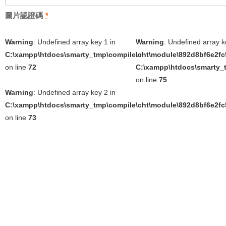
圖片認證碼
*
Warning
: Undefined array key 1 in
Warning
: Undefined array k
C:\xampp\htdocs\smarty_tmp\compile\cht\module\892d8bf6e2fc5
in
on line
72
C:\xampp\htdocs\smarty_t
on line
75
Warning
: Undefined array key 2 in
C:\xampp\htdocs\smarty_tmp\compile\cht\module\892d8bf6e2fc5
on line
73