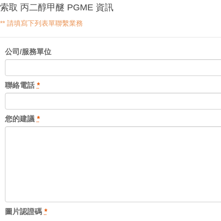
索取 丙二醇甲醚 PGME 資訊
** 請填寫下列表單聯繫業務
公司/服務單位
聯絡電話
*
您的建議
*
圖片認證碼
*