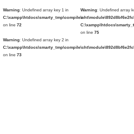
Warning
: Undefined array key 1 in
Warning
: Undefined array k
C:\xampp\htdocs\smarty_tmp\compile\cht\module\892d8bf6e2fc5
in
on line
72
C:\xampp\htdocs\smarty_t
on line
75
Warning
: Undefined array key 2 in
C:\xampp\htdocs\smarty_tmp\compile\cht\module\892d8bf6e2fc5
on line
73