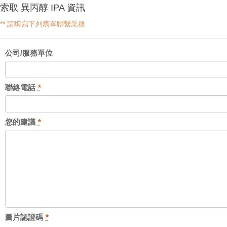
索取 異丙醇 IPA 資訊
** 請填寫下列表單聯繫業務
公司/服務單位
聯絡電話
*
您的建議
*
圖片認證碼
*