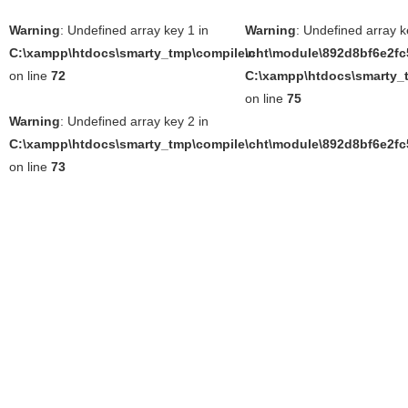
Warning
: Undefined array key 1 in
Warning
: Undefined array k
C:\xampp\htdocs\smarty_tmp\compile\cht\module\892d8bf6e2fc5
in
on line
72
C:\xampp\htdocs\smarty_t
on line
75
Warning
: Undefined array key 2 in
C:\xampp\htdocs\smarty_tmp\compile\cht\module\892d8bf6e2fc5
on line
73