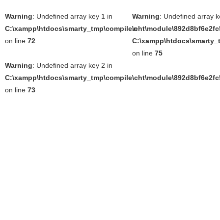
Warning
: Undefined array key 1 in
Warning
: Undefined array k
C:\xampp\htdocs\smarty_tmp\compile\cht\module\892d8bf6e2fc5
in
on line
72
C:\xampp\htdocs\smarty_t
on line
75
Warning
: Undefined array key 2 in
C:\xampp\htdocs\smarty_tmp\compile\cht\module\892d8bf6e2fc5
on line
73