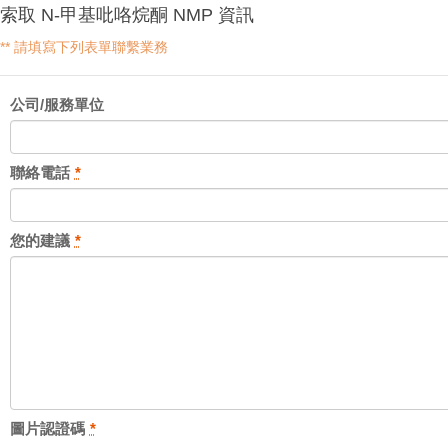
索取 N-甲基吡咯烷酮 NMP 資訊
** 請填寫下列表單聯繫業務
公司/服務單位
聯絡電話
*
您的建議
*
圖片認證碼
*