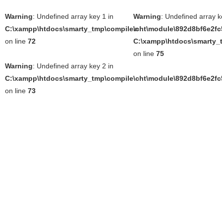
Warning
: Undefined array key 1 in
Warning
: Undefined array k
C:\xampp\htdocs\smarty_tmp\compile\cht\module\892d8bf6e2fc5
in
on line
72
C:\xampp\htdocs\smarty_t
on line
75
Warning
: Undefined array key 2 in
C:\xampp\htdocs\smarty_tmp\compile\cht\module\892d8bf6e2fc5
on line
73