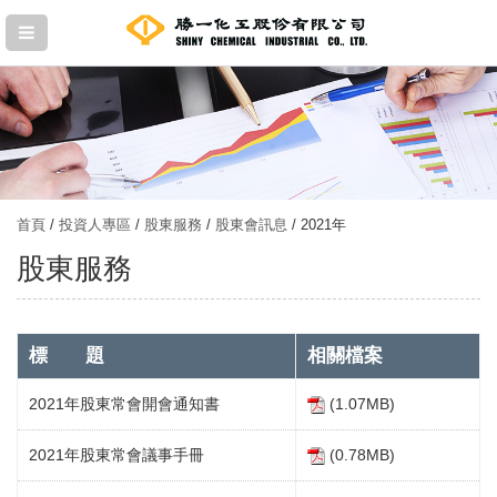
首頁
/
投資人專區
/
股東服務
/
股東會訊息
/ 2021年
股東服務
標 題
相關檔案
2021年股東常會開會通知書
(1.07MB)
2021年股東常會議事手冊
(0.78MB)