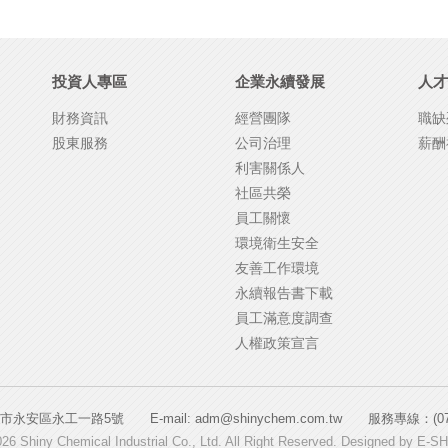
投資人專區
企業永續發展
人才
財務資訊
經營團隊
職缺
股東服務
公司治理
薪酬
利害關係人
社區共榮
員工關懷
環境衛生安全
友善工作環境
永續報告書下載
員工滿意度調查
人權政策宣言
永安區永工一路5號 E-mail: adm@shinychem.com.tw 服務專線：(07) 861
26 Shiny Chemical Industrial Co., Ltd. All Right Reserved. Designed by
E-S