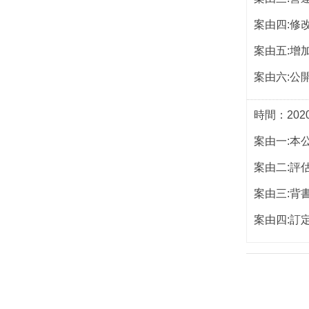
案由四:修
案由五:增
案由六:公
時間：2020/
案由一:本
案由二:評
案由三:背
案由四:訂